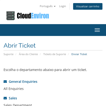
Português
Login
Visualizar carrinho
Alter
nave
Abrir Ticket
Suporte
Área do Cliente
Tickets de Suporte
Enviar Ticket
Escolha o departamento abaixo para abrir um ticket.
General Enquiries
All Enquiries
Sales
Sales Department