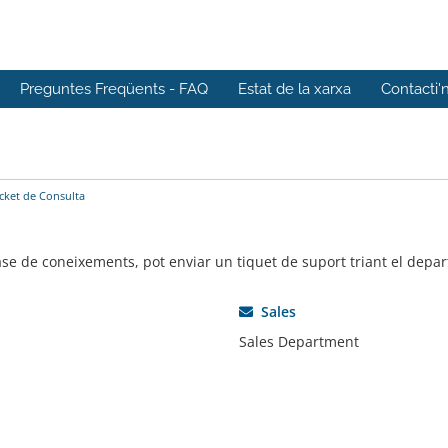
Preguntes Freqüents - FAQ
Estat de la xarxa
Contacti'
icket de Consulta
base de coneixements, pot enviar un tiquet de suport triant el dep
Sales
Sales Department