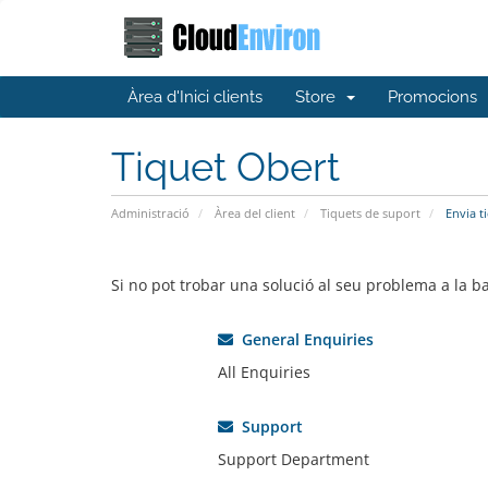
Àrea d'Inici clients
Store
Promocions
Tiquet Obert
Administració
Àrea del client
Tiquets de suport
Envia t
Si no pot trobar una solució al seu problema a la 
General Enquiries
All Enquiries
Support
Support Department