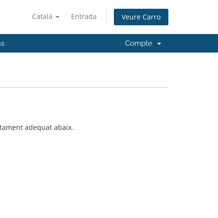
Català
Entrada
Veure Carro
ns
Compte
artament adequat abaix.