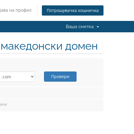
јава на профил
Потрошувачка кошничка
Ваша сметка
н македонски домен
Провери
вачи