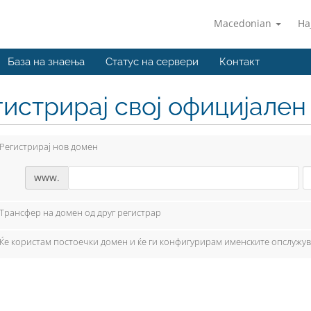
Macedonian
На
База на знаења
Статус на сервери
Контакт
гистрирај свој официјале
Регистрирај нов домен
www.
Трансфер на домен од друг регистрар
Ќе користам постоечки домен и ќе ги конфигурирам именските опслужу