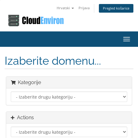
Hrvatski
Prijava
Pregled košarice
Toggl
navig
Izaberite domenu...
Kategorije
Actions