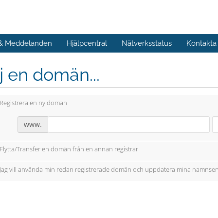
 & Meddelanden
Hjälpcentral
Nätverksstatus
Kontakta
j en domän...
Registrera en ny domän
www.
Flytta/Transfer en domän från en annan registrar
Jag vill använda min redan registrerade domän och uppdatera mina namnser