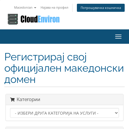
Macedonian
Најава на профил
Потрошувачка кошничка
Toggl
navig
Регистрирај свој
официјален македонски
домен
Категории