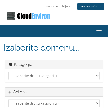
Hrvatski
Prijava
Pregled košarice
Toggl
navig
Izaberite domenu...
Kategorije
Actions